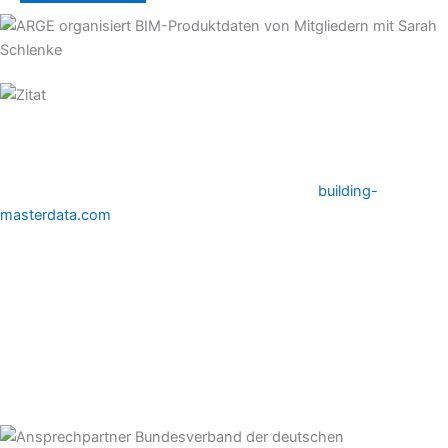
Seit 1988 organisiert die ARGE für ihre Mitgliedsunternehmen das
Qualitätsmanagement von Produktdaten sowie die Normierung
von Datenstandards Formaten, national wie international.
Wichtigstes Instrument der Datenverteilung ist
building-
masterdata.com
. Die Plattform ist bereits seit 2002 die zentrale
Datendrehscheibe für die Haustechnikbranche.
Sarah Schlenke
Programm Managerin Lead2Order, ARGE